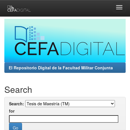
Skip
navigation
El Repositorio Digital de la Facultad Militar Conjunta
Search
Search:
for