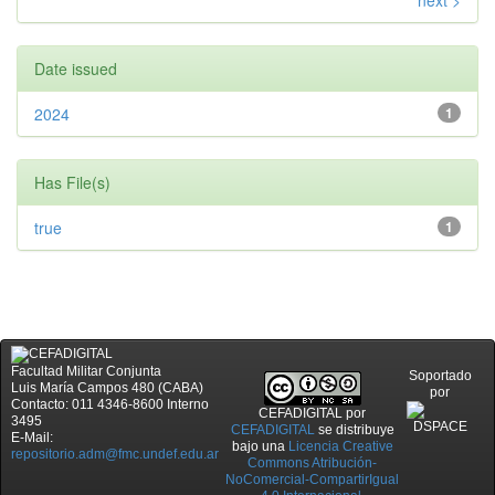
next >
Date issued
2024
1
Has File(s)
true
1
Facultad Militar Conjunta
Soportado
Luis María Campos 480 (CABA)
por
Contacto: 011 4346-8600 Interno
CEFADIGITAL
por
3495
CEFADIGITAL
se distribuye
E-Mail:
bajo una
Licencia Creative
repositorio.adm@fmc.undef.edu.ar
Commons Atribución-
NoComercial-CompartirIgual