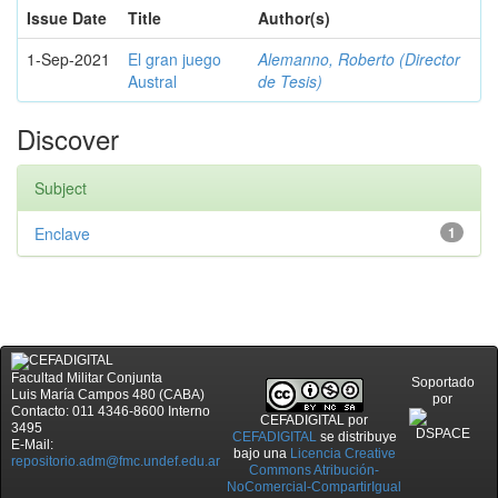
Issue Date
Title
Author(s)
1-Sep-2021
El gran juego
Alemanno, Roberto (Director
Austral
de Tesis)
Discover
Subject
Enclave
1
Facultad Militar Conjunta
Soportado
Luis María Campos 480 (CABA)
por
Contacto: 011 4346-8600 Interno
CEFADIGITAL
por
3495
CEFADIGITAL
se distribuye
E-Mail:
bajo una
Licencia Creative
repositorio.adm@fmc.undef.edu.ar
Commons Atribución-
NoComercial-CompartirIgual