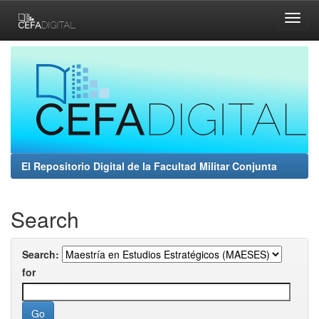
Skip
navigation
El Repositorio Digital de la Facultad Militar Conjunta
Search
Search:
for