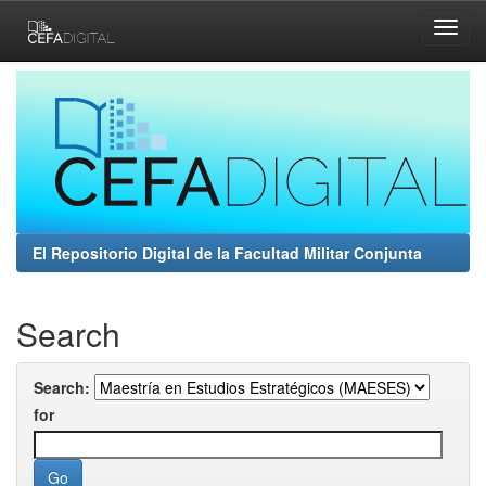
Skip
navigation
El Repositorio Digital de la Facultad Militar Conjunta
Search
Search:
for