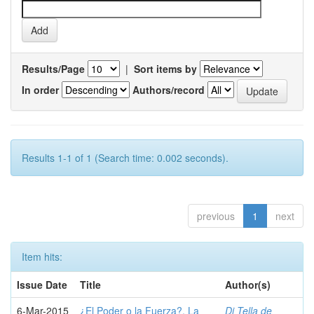
Results/Page
|
Sort items by
In order
Authors/record
Results 1-1 of 1 (Search time: 0.002 seconds).
previous
1
next
Item hits:
Issue Date
Title
Author(s)
6-Mar-2015
¿El Poder o la Fuerza?. La
Di Tella de