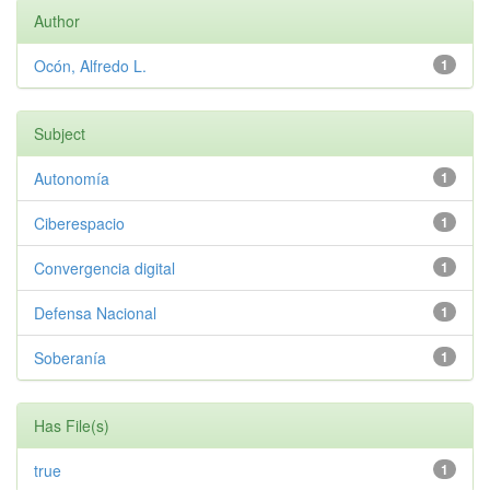
Author
Ocón, Alfredo L.
1
Subject
Autonomía
1
Ciberespacio
1
Convergencia digital
1
Defensa Nacional
1
Soberanía
1
Has File(s)
true
1