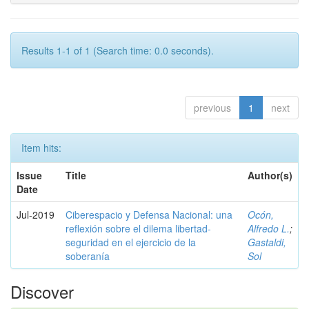
Results 1-1 of 1 (Search time: 0.0 seconds).
previous
1
next
Item hits:
Issue
Title
Author(s)
Date
Jul-2019
Ciberespacio y Defensa Nacional: una
Ocón,
reflexión sobre el dilema libertad-
Alfredo L.
;
seguridad en el ejercicio de la
Gastaldi,
soberanía
Sol
Discover