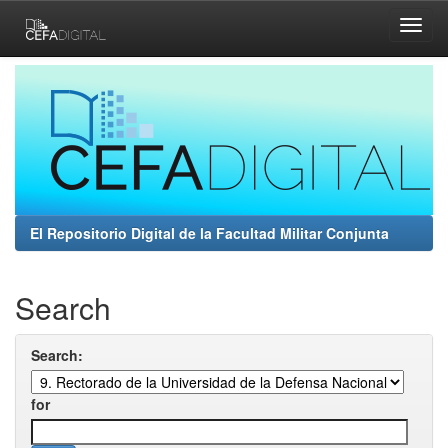
Skip
navigation
El Repositorio Digital de la Facultad Militar Conjunta
Search
Search:
for