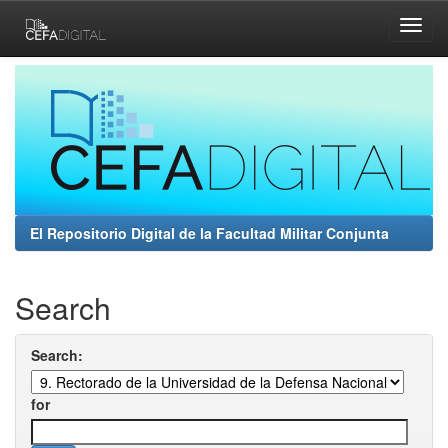
Skip
navigation
El Repositorio Digital de la Facultad Militar Conjunta
Search
Search:
for