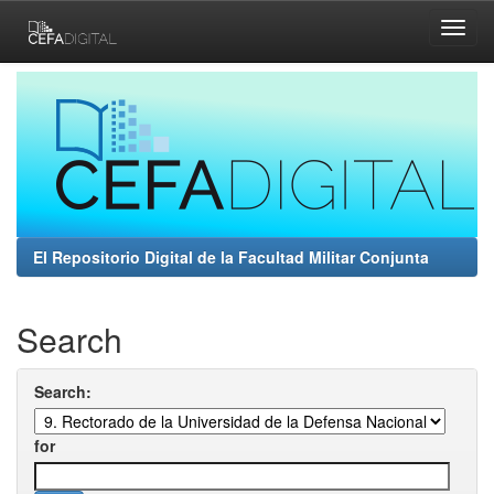
Skip
navigation
El Repositorio Digital de la Facultad Militar Conjunta
Search
Search:
for