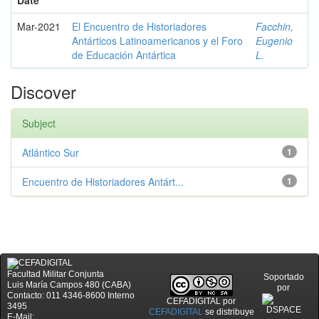
Date
Mar-2021
El Encuentro de Historiadores
Facchin,
Antárticos Latinoamericanos y el Foro
Eugenio
de Educación Antártica
L.
Discover
Subject
Atlántico Sur
1
Encuentro de Historiadores Antárt...
1
Facultad Militar Conjunta
Soportado
Luis María Campos 480 (CABA)
por
Contacto: 011 4346-8600 Interno
CEFADIGITAL
por
3495
CEFADIGITAL
se distribuye
E-Mail: