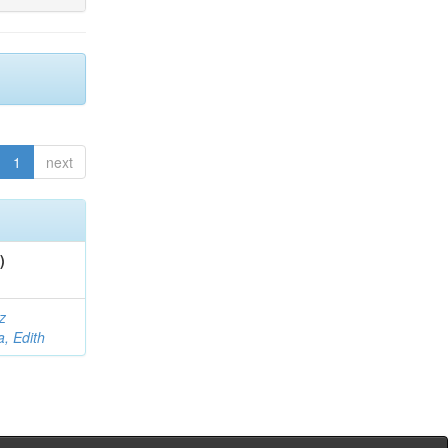
1
next
)
z
a, Edith