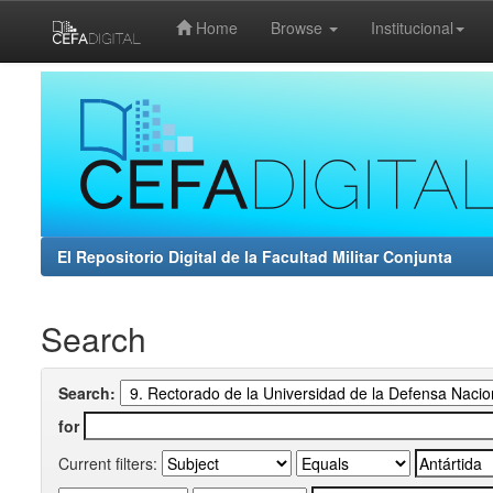
Home
Browse
Institucional
Skip
navigation
El Repositorio Digital de la Facultad Militar Conjunta
Search
Search:
for
Current filters: