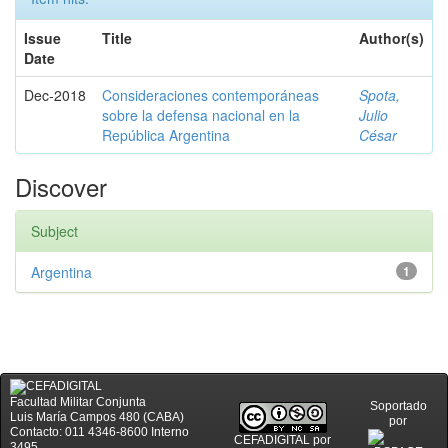
Issue
Title
Author(s)
Date
Dec-2018
Consideraciones contemporáneas
Spota,
sobre la defensa nacional en la
Julio
República Argentina
César
Discover
Subject
Argentina
1
Facultad Militar Conjunta
Soportado
Luis María Campos 480 (CABA)
por
Contacto: 011 4346-8600 Interno
CEFADIGITAL
por
3495