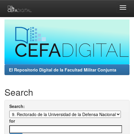
Skip
navigation
El Repositorio Digital de la Facultad Militar Conjunta
Search
Search:
for