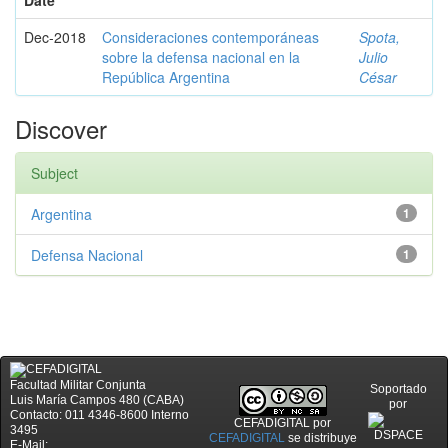
Date
Dec-2018
Consideraciones contemporáneas
Spota,
sobre la defensa nacional en la
Julio
República Argentina
César
Discover
Subject
Argentina
1
Defensa Nacional
1
Facultad Militar Conjunta
Soportado
Luis María Campos 480 (CABA)
por
Contacto: 011 4346-8600 Interno
CEFADIGITAL
por
3495
CEFADIGITAL
se distribuye
E-Mail: