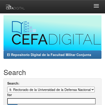
Skip
navigation
El Repositorio Digital de la Facultad Militar Conjunta
Search
Search:
for