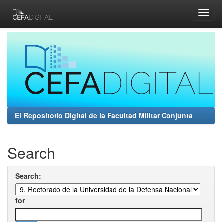
Skip
navigation
El Repositorio Digital de la Facultad Militar Conjunta
Search
Search:
for