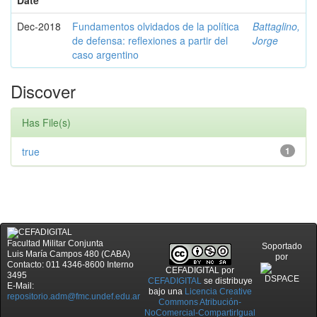
Date
Dec-2018
Fundamentos olvidados de la política
Battaglino,
de defensa: reflexiones a partir del
Jorge
caso argentino
Discover
Has File(s)
true
1
Facultad Militar Conjunta
Soportado
Luis María Campos 480 (CABA)
por
Contacto: 011 4346-8600 Interno
CEFADIGITAL
por
3495
CEFADIGITAL
se distribuye
E-Mail:
bajo una
Licencia Creative
repositorio.adm@fmc.undef.edu.ar
Commons Atribución-
NoComercial-CompartirIgual