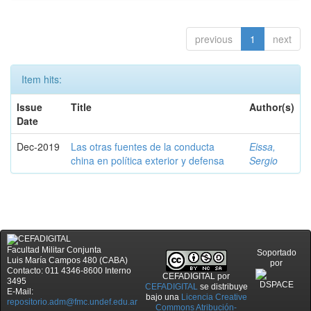
previous
1
next
Item hits:
Issue
Title
Author(s)
Date
Dec-2019
Las otras fuentes de la conducta
Eissa,
china en política exterior y defensa
Sergio
Facultad Militar Conjunta
Soportado
Luis María Campos 480 (CABA)
por
Contacto: 011 4346-8600 Interno
CEFADIGITAL
por
3495
CEFADIGITAL
se distribuye
E-Mail:
bajo una
Licencia Creative
repositorio.adm@fmc.undef.edu.ar
Commons Atribución-