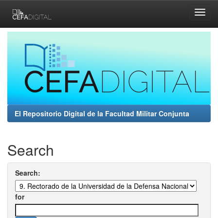
Skip
navigation
El Repositorio Digital de la Facultad Militar Conjunta
Search
Search:
for