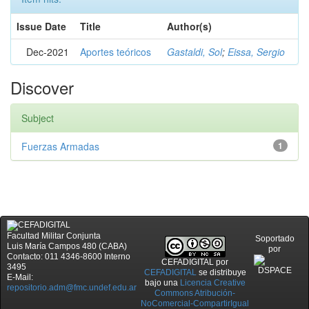
Issue Date
Title
Author(s)
Dec-2021
Aportes teóricos
Gastaldi, Sol
;
Eissa, Sergio
Discover
Subject
Fuerzas Armadas
1
Facultad Militar Conjunta
Soportado
Luis María Campos 480 (CABA)
por
Contacto: 011 4346-8600 Interno
CEFADIGITAL
por
3495
CEFADIGITAL
se distribuye
E-Mail:
bajo una
Licencia Creative
repositorio.adm@fmc.undef.edu.ar
Commons Atribución-
NoComercial-CompartirIgual