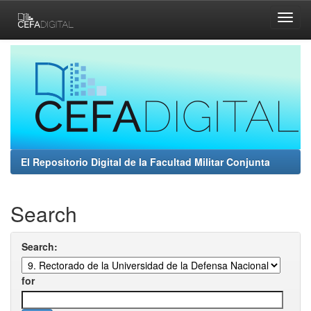
Skip
navigation
El Repositorio Digital de la Facultad Militar Conjunta
Search
Search:
for