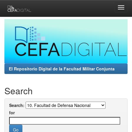
Skip
navigation
El Repositorio Digital de la Facultad Militar Conjunta
Search
Search:
for