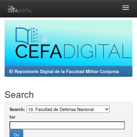
Skip
navigation
El Repositorio Digital de la Facultad Militar Conjunta
Search
Search:
for