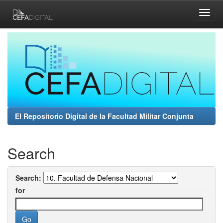
Skip
navigation
El Repositorio Digital de la Facultad Militar Conjunta
Search
Search:
for