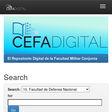
Skip
navigation
El Repositorio Digital de la Facultad Militar Conjunta
Search
Search:
for