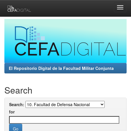
Skip
navigation
El Repositorio Digital de la Facultad Militar Conjunta
Search
Search:
for