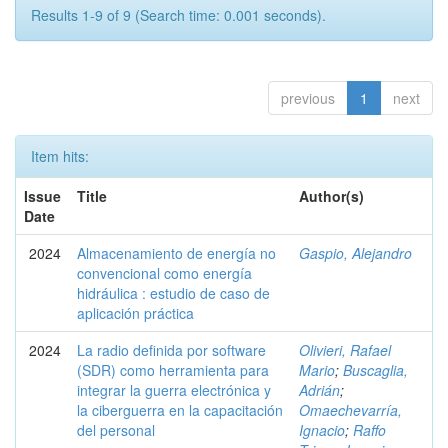
Results 1-9 of 9 (Search time: 0.001 seconds).
previous
1
next
Item hits:
Issue
Title
Author(s)
Date
2024
Almacenamiento de energía no
Gaspio, Alejandro
convencional como energía
hidráulica : estudio de caso de
aplicación práctica
2024
La radio definida por software
Olivieri, Rafael
(SDR) como herramienta para
Mario
;
Buscaglia,
integrar la guerra electrónica y
Adrián
;
la ciberguerra en la capacitación
Omaechevarría,
del personal
Ignacio
;
Raffo