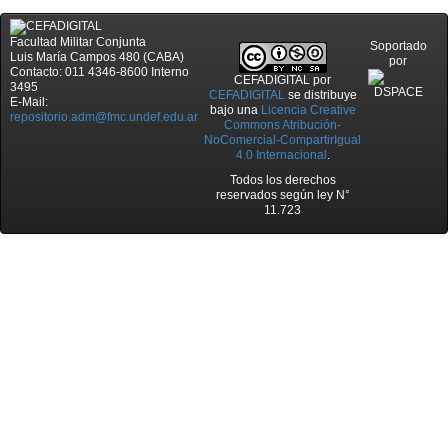
Facultad Militar Conjunta
Soportado
Luis María Campos 480 (CABA)
por
Contacto: 011 4346-8600 Interno
CEFADIGITAL
por
3495
CEFADIGITAL
se distribuye
E-Mail:
bajo una
Licencia Creative
repositorio.adm@fmc.undef.edu.ar
Commons Atribución-
NoComercial-CompartirIgual
4.0 Internacional
.
Todos los derechos
reservados según ley N°
11.723