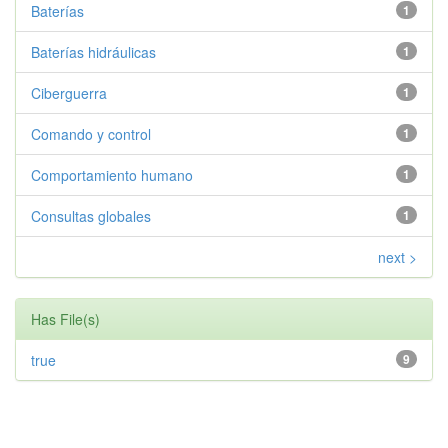
Baterías
1
Baterías hidráulicas
1
Ciberguerra
1
Comando y control
1
Comportamiento humano
1
Consultas globales
1
next >
Has File(s)
true
9