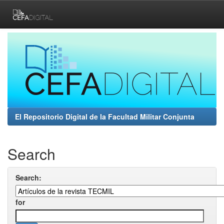
Skip
navigation
El Repositorio Digital de la Facultad Militar Conjunta
Search
Search:
for