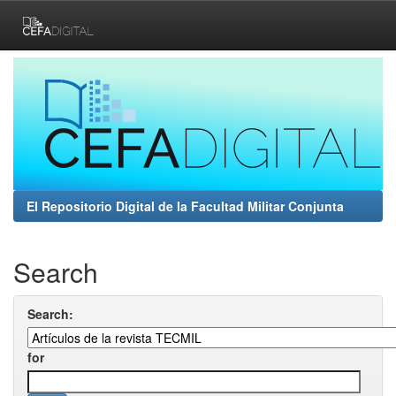
Skip
navigation
El Repositorio Digital de la Facultad Militar Conjunta
Search
Search:
for