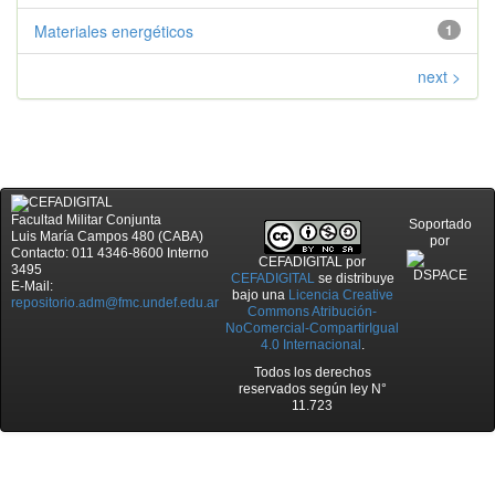
Materiales energéticos
1
next >
Facultad Militar Conjunta
Soportado
Luis María Campos 480 (CABA)
por
Contacto: 011 4346-8600 Interno
CEFADIGITAL
por
3495
CEFADIGITAL
se distribuye
E-Mail:
bajo una
Licencia Creative
repositorio.adm@fmc.undef.edu.ar
Commons Atribución-
NoComercial-CompartirIgual
4.0 Internacional
.
Todos los derechos
reservados según ley N°
11.723