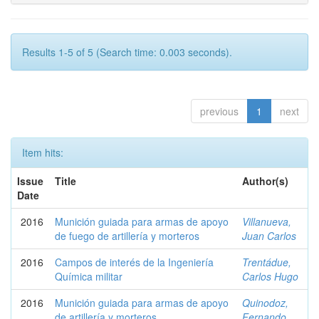
Results 1-5 of 5 (Search time: 0.003 seconds).
previous
1
next
Item hits:
Issue
Title
Author(s)
Date
2016
Munición guiada para armas de apoyo
Villanueva,
de fuego de artillería y morteros
Juan Carlos
2016
Campos de interés de la Ingeniería
Trentádue,
Química militar
Carlos Hugo
2016
Munición guiada para armas de apoyo
Quinodoz,
de artillería y morteros
Fernando