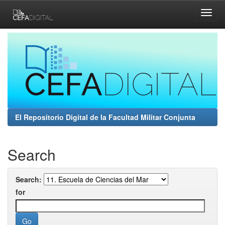
Skip
navigation
El Repositorio Digital de la Facultad Militar Conjunta
Search
Search:
for