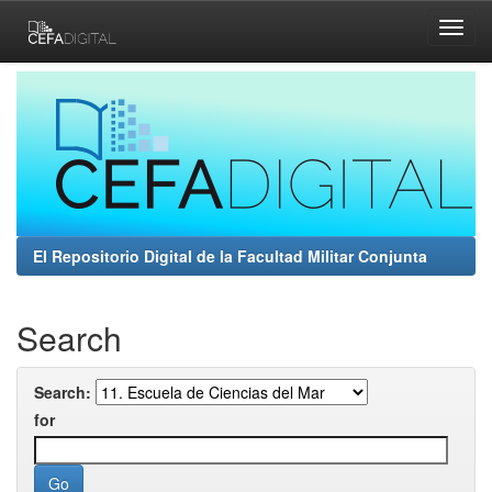
Skip
navigation
El Repositorio Digital de la Facultad Militar Conjunta
Search
Search:
for