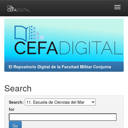
Skip
navigation
El Repositorio Digital de la Facultad Militar Conjunta
Search
Search:
for