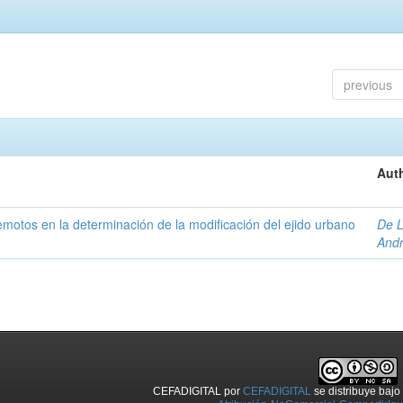
previous
Auth
 remotos en la determinación de la modificación del ejido urbano
De L
And
CEFADIGITAL
por
CEFADIGITAL
se distribuye baj