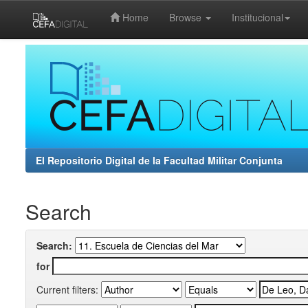
Home
Browse
Institucional
Skip
navigation
El Repositorio Digital de la Facultad Militar Conjunta
Search
Search:
for
Current filters: