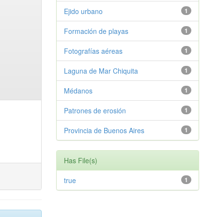
Ejido urbano
1
Formación de playas
1
Fotografías aéreas
1
Laguna de Mar Chiquita
1
Médanos
1
Patrones de erosión
1
Provincia de Buenos Aires
1
Has File(s)
true
1