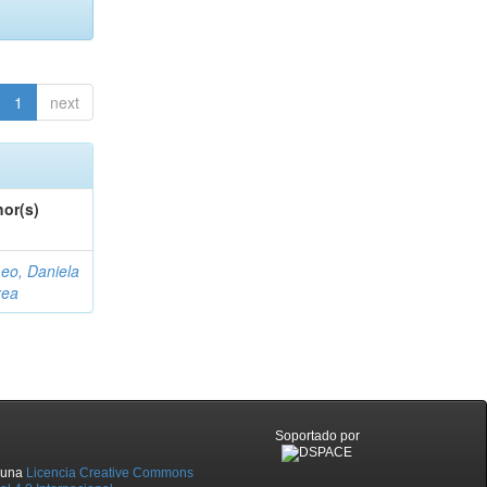
1
next
or(s)
eo, Daniela
rea
Soportado por
o una
Licencia Creative Commons