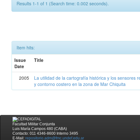
Results 1-1 of 1 (Search time: 0.002 seconds).
Item hits:
Issue
Title
Date
2005
La utilidad de la cartografía histórica y los sensores
y contorno costero en la zona de Mar Chiquita
Facultad Militar Conjunta
Luis María Campos 480 (CABA)
Contacto: 011 4346-8600 Interno 3495
E-Mail:
repositorio.adm@fmc.undef.edu.ar