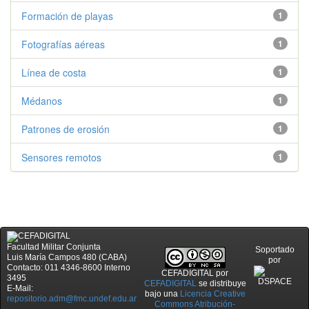
Formación de playas
1
Fotografías aéreas
1
Línea de costa
1
Médanos
1
Patrones de erosión
1
Sensores remotos
1
Facultad Militar Conjunta
Soportado
Luis María Campos 480 (CABA)
por
Contacto: 011 4346-8600 Interno
CEFADIGITAL
por
3495
CEFADIGITAL
se distribuye
E-Mail:
bajo una
Licencia Creative
repositorio.adm@fmc.undef.edu.ar
Commons Atribución-