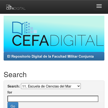
Skip
navigation
El Repositorio Digital de la Facultad Militar Conjunta
Search
Search:
for