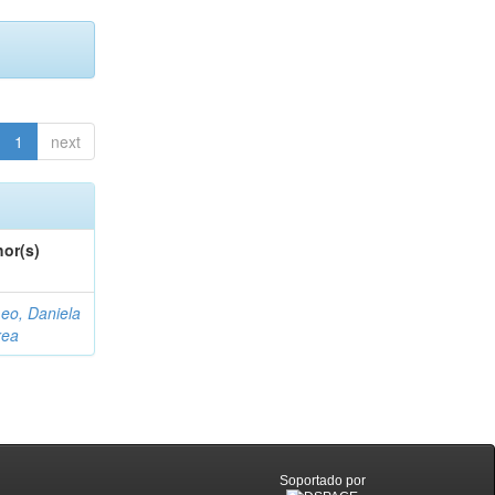
1
next
or(s)
eo, Daniela
rea
Soportado por