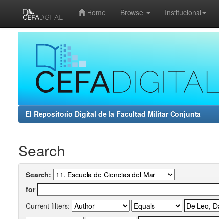
Home
Browse
Institucional
Skip
navigation
El Repositorio Digital de la Facultad Militar Conjunta
Search
Search:
for
Current filters: