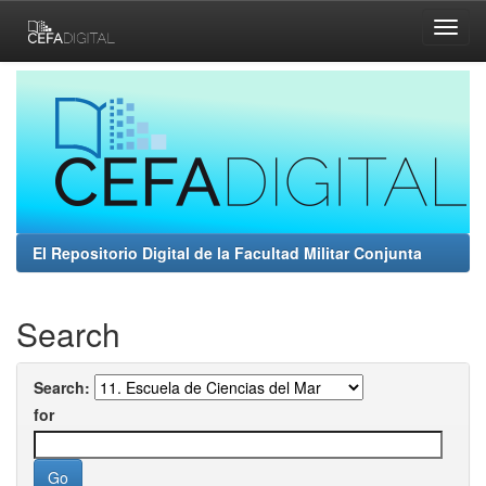
Skip
navigation
El Repositorio Digital de la Facultad Militar Conjunta
Search
Search:
for