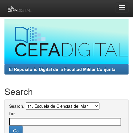
Skip
navigation
El Repositorio Digital de la Facultad Militar Conjunta
Search
Search:
for