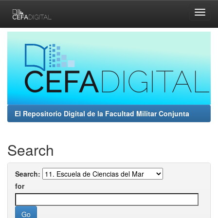
Skip
navigation
El Repositorio Digital de la Facultad Militar Conjunta
Search
Search:
for