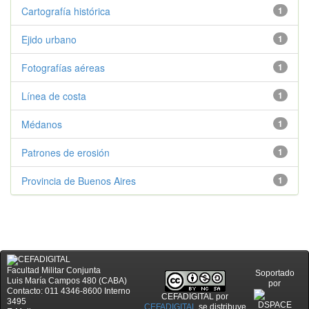
Cartografía histórica
1
Ejido urbano
1
Fotografías aéreas
1
Línea de costa
1
Médanos
1
Patrones de erosión
1
Provincia de Buenos Aires
1
Facultad Militar Conjunta
Soportado
Luis María Campos 480 (CABA)
por
Contacto: 011 4346-8600 Interno
CEFADIGITAL
por
3495
CEFADIGITAL
se distribuye