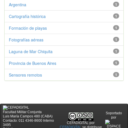
Argentina
1
Cartografía histórica
1
Formación de playas
1
Fotografías aéreas
1
Laguna de Mar Chiquita
1
Provincia de Buenos Aires
1
Sensores remotos
1
Facultad Militar Conjunta
Soportado
Luis María Campos 480 (CABA)
por
Contacto: 011 4346-8600 Interno
CEFADIGITAL
por
3495
CEFADIGITAL
se distribuye