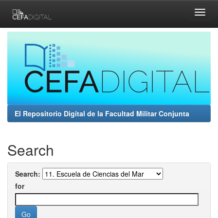
Skip
navigation
El Repositorio Digital de la Facultad Militar Conjunta
Search
Search:
for