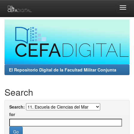
Skip
navigation
El Repositorio Digital de la Facultad Militar Conjunta
Search
Search:
for