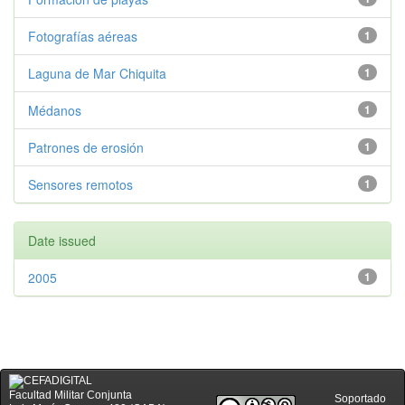
Fotografías aéreas
1
Laguna de Mar Chiquita
1
Médanos
1
Patrones de erosión
1
Sensores remotos
1
Date issued
2005
1
Facultad Militar Conjunta
Soportado