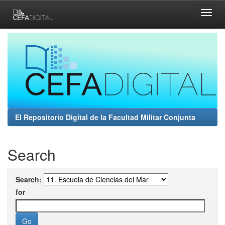
Skip
navigation
El Repositorio Digital de la Facultad Militar Conjunta
Search
Search:
for