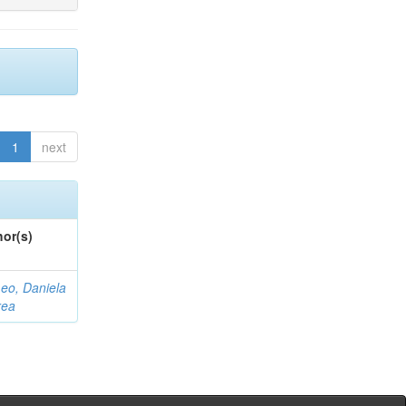
1
next
or(s)
eo, Daniela
rea