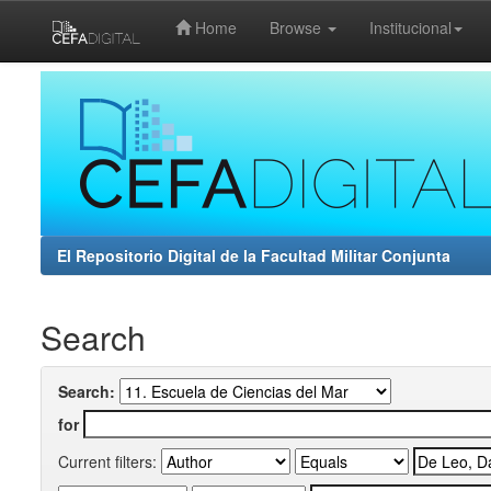
Home
Browse
Institucional
Skip
navigation
El Repositorio Digital de la Facultad Militar Conjunta
Search
Search:
for
Current filters: