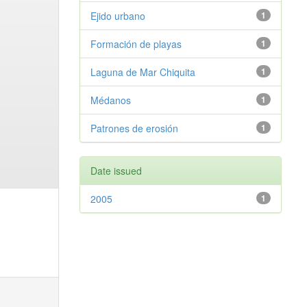
Ejido urbano
1
Formación de playas
1
Laguna de Mar Chiquita
1
Médanos
1
Patrones de erosión
1
Date issued
2005
1