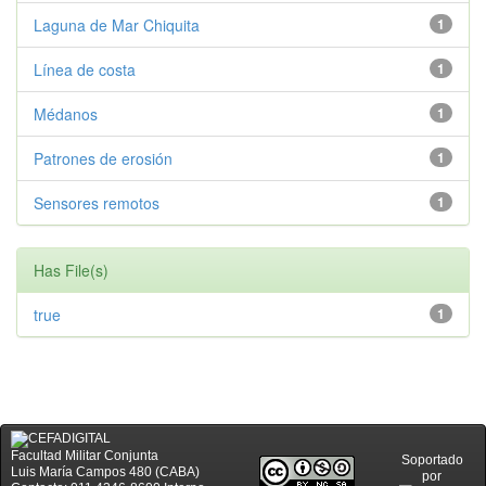
Laguna de Mar Chiquita
1
Línea de costa
1
Médanos
1
Patrones de erosión
1
Sensores remotos
1
Has File(s)
true
1
Facultad Militar Conjunta
Soportado
Luis María Campos 480 (CABA)
por