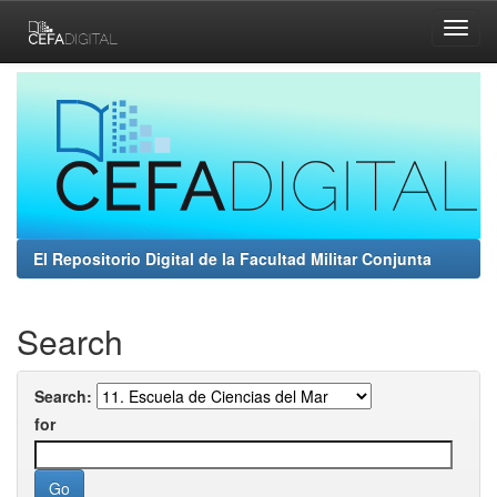
Skip
navigation
El Repositorio Digital de la Facultad Militar Conjunta
Search
Search:
for