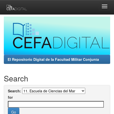
Skip
navigation
El Repositorio Digital de la Facultad Militar Conjunta
Search
Search:
for