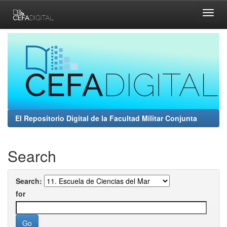
Skip
navigation
El Repositorio Digital de la Facultad Militar Conjunta
Search
Search:
for