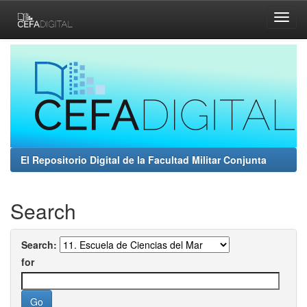
Skip
navigation
El Repositorio Digital de la Facultad Militar Conjunta
Search
Search:
for