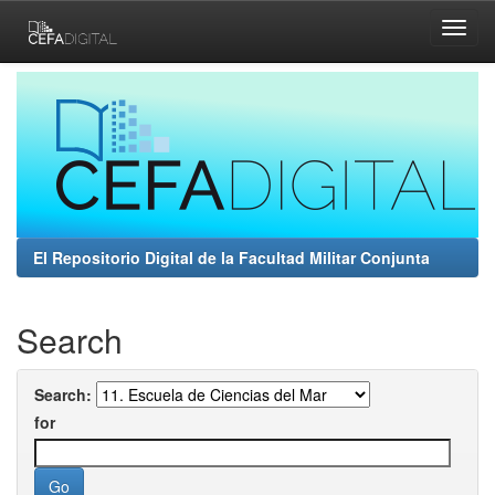
Skip
navigation
El Repositorio Digital de la Facultad Militar Conjunta
Search
Search:
for