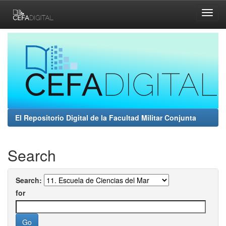
Skip
navigation
El Repositorio Digital de la Facultad Militar Conjunta
Search
Search:
for