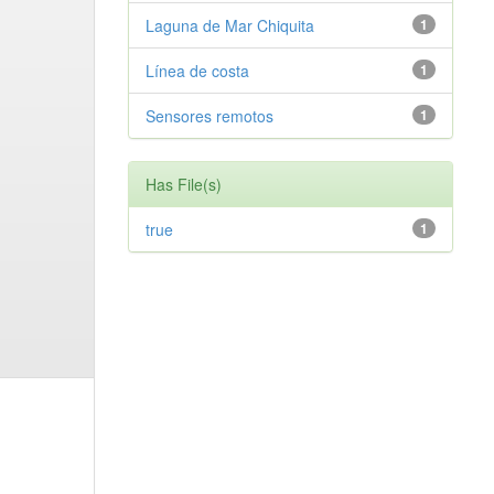
Laguna de Mar Chiquita
1
Línea de costa
1
Sensores remotos
1
Has File(s)
true
1