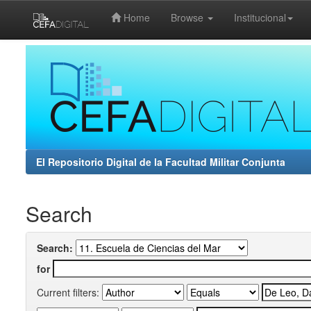
Home
Browse
Institucional
Skip
navigation
El Repositorio Digital de la Facultad Militar Conjunta
Search
Search:
for
Current filters: