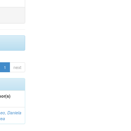
1
next
or(s)
eo, Daniela
rea