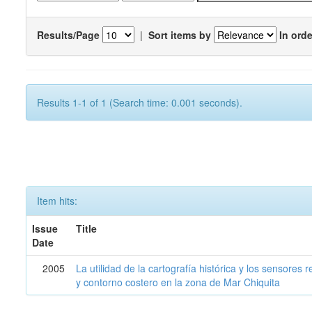
Results/Page
|
Sort items by
In orde
Results 1-1 of 1 (Search time: 0.001 seconds).
Item hits:
Issue
Title
Date
2005
La utilidad de la cartografía histórica y los sensores
y contorno costero en la zona de Mar Chiquita