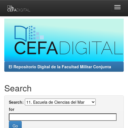
Skip
navigation
El Repositorio Digital de la Facultad Militar Conjunta
Search
Search:
for