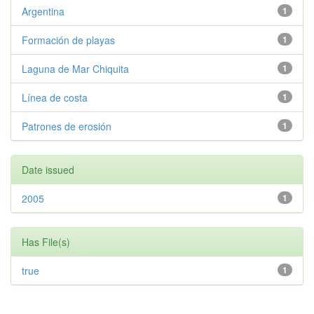
Argentina
1
Formación de playas
1
Laguna de Mar Chiquita
1
Línea de costa
1
Patrones de erosión
1
Date issued
2005
1
Has File(s)
true
1