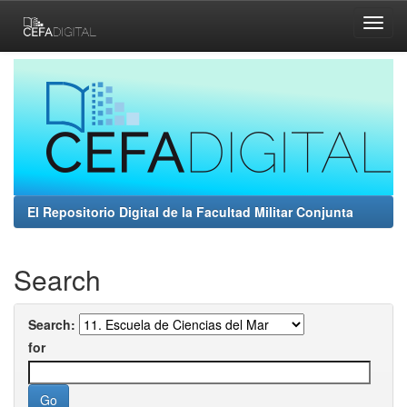
Skip
navigation
El Repositorio Digital de la Facultad Militar Conjunta
Search
Search:
for