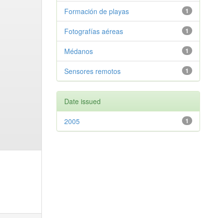
Formación de playas
1
Fotografías aéreas
1
Médanos
1
Sensores remotos
1
Date issued
2005
1