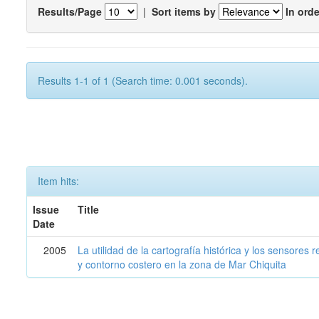
Results/Page
|
Sort items by
In orde
Results 1-1 of 1 (Search time: 0.001 seconds).
Item hits:
Issue
Title
Date
2005
La utilidad de la cartografía histórica y los sensores
y contorno costero en la zona de Mar Chiquita