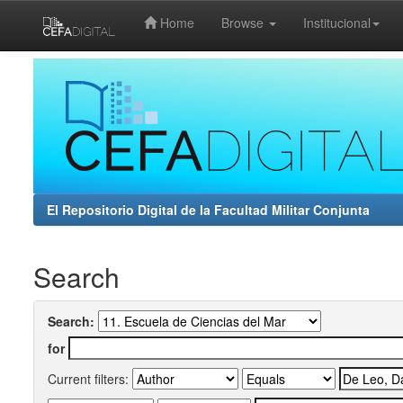
Home
Browse
Institucional
Skip
navigation
El Repositorio Digital de la Facultad Militar Conjunta
Search
Search:
for
Current filters: