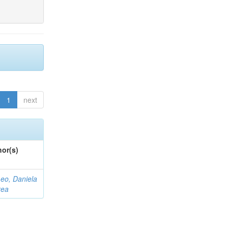
1
next
or(s)
eo, Daniela
rea