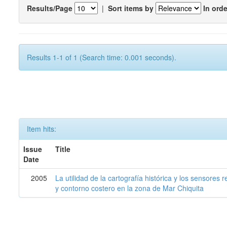
Results/Page
|
Sort items by
In orde
Results 1-1 of 1 (Search time: 0.001 seconds).
Item hits:
Issue
Title
Date
2005
La utilidad de la cartografía histórica y los sensores
y contorno costero en la zona de Mar Chiquita