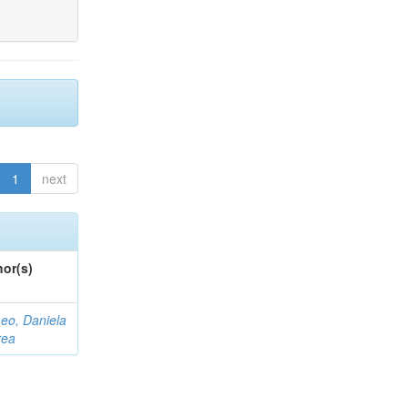
1
next
or(s)
eo, Daniela
rea