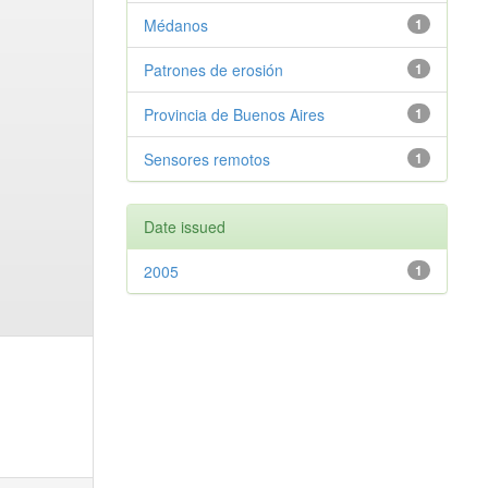
Médanos
1
Patrones de erosión
1
Provincia de Buenos Aires
1
Sensores remotos
1
Date issued
2005
1