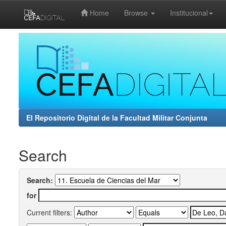
Home
Browse
Institucional
Skip
navigation
El Repositorio Digital de la Facultad Militar Conjunta
Search
Search:
for
Current filters: