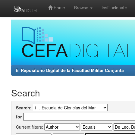
Home
Browse
Institucional
Skip
navigation
El Repositorio Digital de la Facultad Militar Conjunta
Search
Search:
for
Current filters: