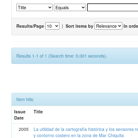
Results/Page
|
Sort items by
In orde
Results 1-1 of 1 (Search time: 0.001 seconds).
Item hits:
Issue
Title
Date
2005
La utilidad de la cartografía histórica y los sensores
y contorno costero en la zona de Mar Chiquita