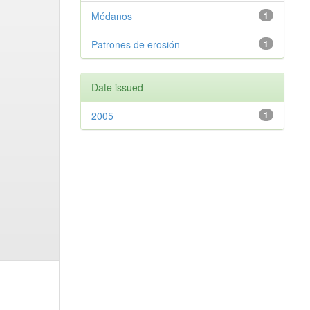
Médanos
1
Patrones de erosión
1
Date issued
2005
1