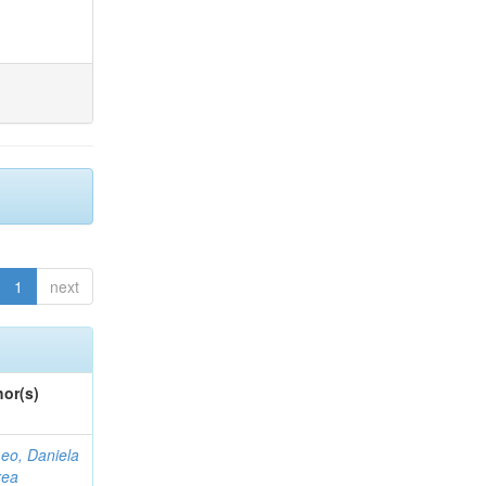
1
next
or(s)
eo, Daniela
rea