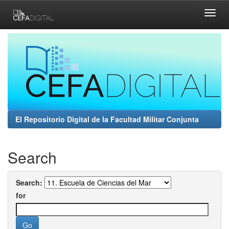
Skip
navigation
El Repositorio Digital de la Facultad Militar Conjunta
Search
Search:
for