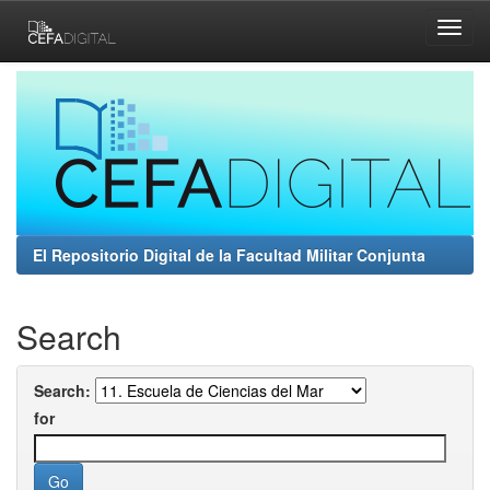
Skip
navigation
El Repositorio Digital de la Facultad Militar Conjunta
Search
Search:
for