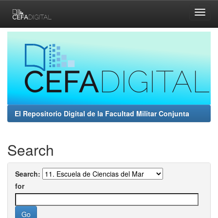
Skip
navigation
El Repositorio Digital de la Facultad Militar Conjunta
Search
Search:
for