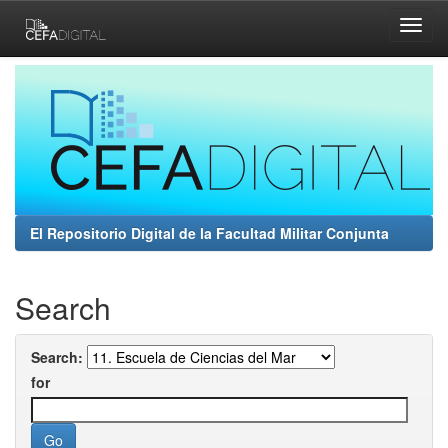
Skip
navigation
El Repositorio Digital de la Facultad Militar Conjunta
Search
Search:
for