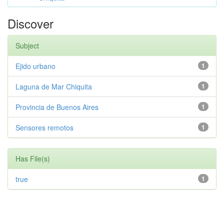
Discover
Subject
Ejido urbano
1
Laguna de Mar Chiquita
1
Provincia de Buenos Aires
1
Sensores remotos
1
Has File(s)
true
1