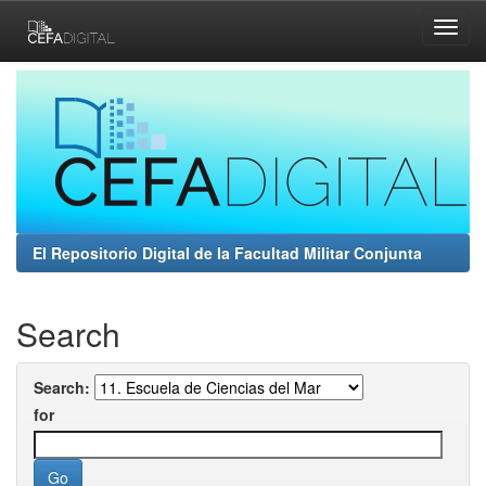
Skip
navigation
El Repositorio Digital de la Facultad Militar Conjunta
Search
Search:
for