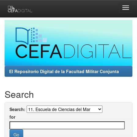
Skip
navigation
El Repositorio Digital de la Facultad Militar Conjunta
Search
Search:
for